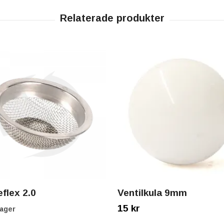
eflex 2.0
Ventilkula 9mm
15 kr
lager