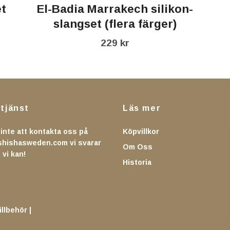
et
El-Badia Marrakech silikon-
slangset (flera färger)
229 kr
tjänst
Läs mer
inte att kontakta oss på
Köpvillkor
shishasweden.com
vi svarar
Om Oss
 vi kan!
Historia
llbehör |