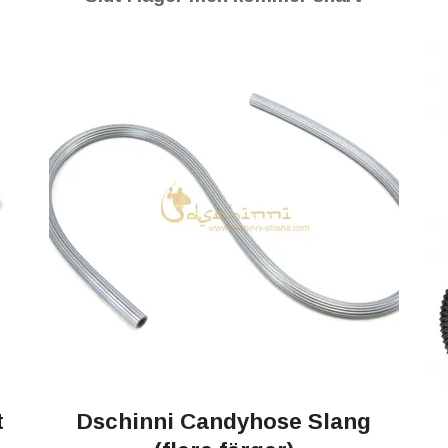
t
Dschinni Candyhose Slang