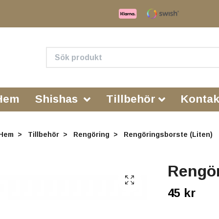
Hem
Shishas
Tillbehör
Kontak
Hem
Tillbehör
Rengöring
Rengöringsborste (Liten)
Rengör
45 kr