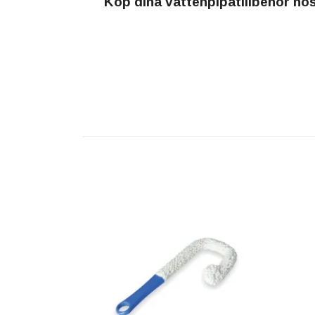
Köp dina vattenpipatillbehör ho