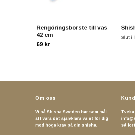
Rengöringsborste till vas
Shis
42 cm
Slut i 
69 kr
Om oss
Kund
Vi på Shisha Sweden har som mål
Tveka 
att vara det självklara valet för dig
info@
med höga krav på din shisha.
så fort