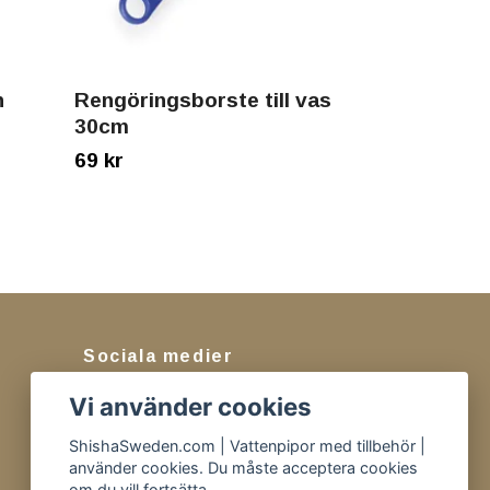
n
Rengöringsborste till vas
30cm
69 kr
Sociala medier
Vi använder cookies
Facebook
Instagram
ShishaSweden.com | Vattenpipor med tillbehör |
använder cookies. Du måste acceptera cookies
Tiktok
om du vill fortsätta.