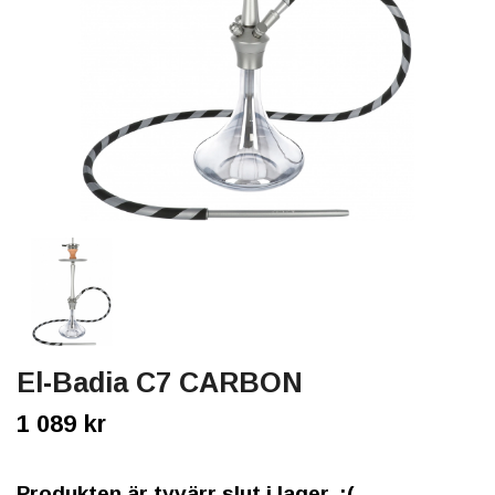
El-Badia C7 CARBON
1 089 kr
Produkten är tyvärr slut i lager. :(