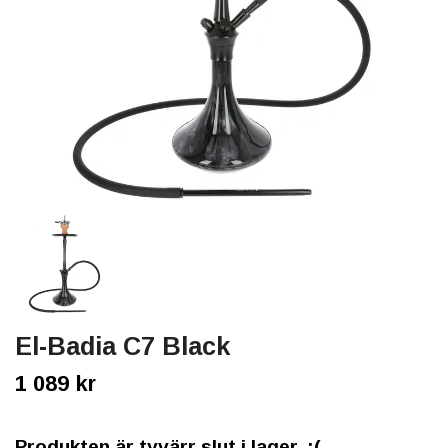
El-Badia C7 Black
1 089 kr
Produkten är tyvärr slut i lager. :(